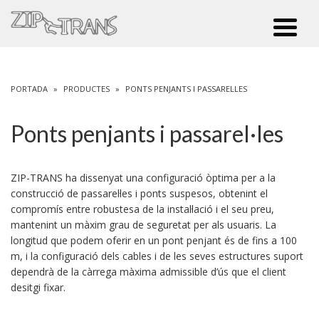
PORTADA
»
PRODUCTES
»
PONTS PENJANTS I PASSAREL·LES
Ponts penjants i passarel·les
ZIP-TRANS ha dissenyat una configuració òptima per a la
construcció de passarel·les i ponts suspesos, obtenint el
compromís entre robustesa de la instal·lació i el seu preu,
mantenint un màxim grau de seguretat per als usuaris. La
longitud que podem oferir en un pont penjant és de fins a 100
m, i la configuració dels cables i de les seves estructures suport
dependrà de la càrrega màxima admissible d’ús que el client
desitgi fixar.